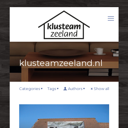
klusteamzeeland.nl
Categories
Tags
Authors
Show all