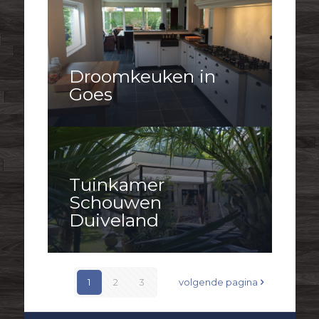
Droomkeuken in
Goes
Tuinkamer
Schouwen
Duiveland
1
2
3
volgende pagina