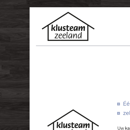
Éé
ze
Uw kar