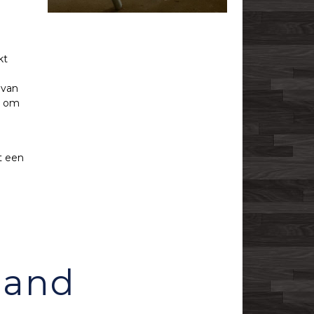
kt
 van
er om
t een
land