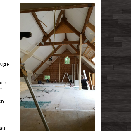
wijze
n
nen.
e
en
eau