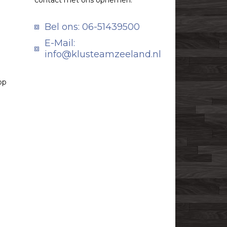
contact met ons opnemen.
Bel ons:
06-51439500
E-Mail:
info@klusteamzeeland.nl
op