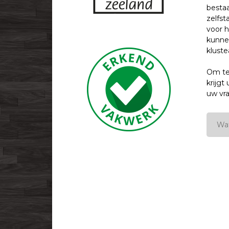
besta
zelfs
voor h
kunne
kluste
Om te
krijgt
uw vr
Wat