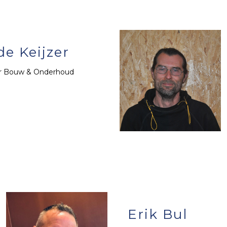
de Keijzer
er Bouw & Onderhoud
Erik Bul