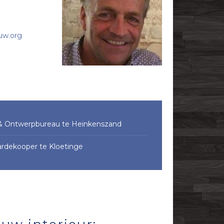
uw.org
 Ontwerpbureau te Heinkenszand
ardekooper te Kloetinge