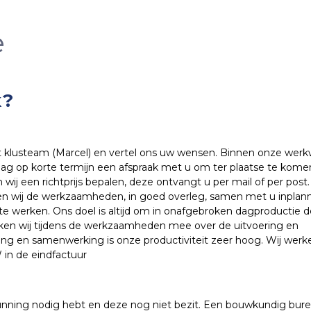
e
k?
et klusteam (Marcel) en vertel ons uw wensen. Binnen onze werk
raag op korte termijn een afspraak met u om ter plaatse te kome
ij een richtprijs bepalen, deze ontvangt u per mail of per post.
len wij de werkzaamheden, in goed overleg, samen met u inplan
 te werken. Ons doel is altijd om in onafgebroken dagproductie d
ken wij tijdens de werkzaamheden mee over de uitvoering en
ring en samenwerking is onze productiviteit zeer hoog. Wij werk
in de eindfactuur
gunning nodig hebt en deze nog niet bezit. Een bouwkundig bur