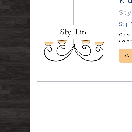
Kl
Sty
Stijl
Ontsta
evene
Ga 