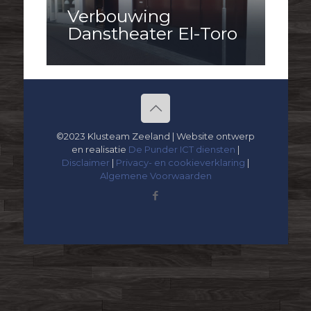
Verbouwing
Danstheater El-Toro
©2023 Klusteam Zeeland | Website ontwerp
en realisatie
De Punder ICT diensten
|
Disclaimer
|
Privacy- en cookieverklaring
|
Algemene Voorwaarden