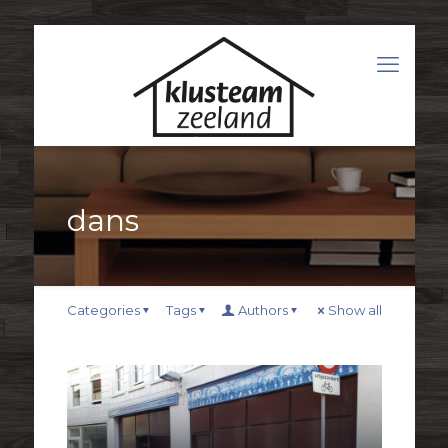
dans
Categories
Tags
Authors
Show all