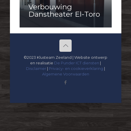
Verbouwing
Danstheater El-Toro
©2023 Klusteam Zeeland | Website ontwerp
en realisatie
De Punder ICT diensten
|
Disclaimer
|
Privacy- en cookieverklaring
|
Algemene Voorwaarden