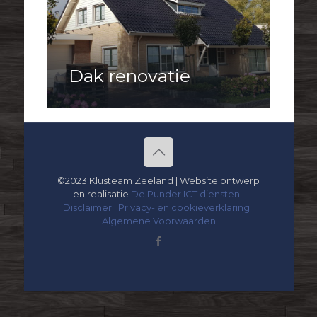
Dak renovatie
©2023 Klusteam Zeeland | Website ontwerp
en realisatie
De Punder ICT diensten
|
Disclaimer
|
Privacy- en cookieverklaring
|
Algemene Voorwaarden