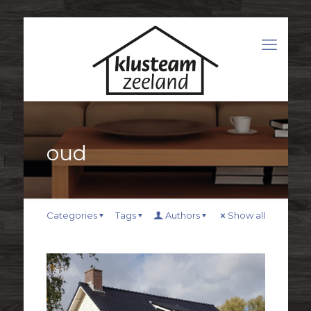
oud
Categories
Tags
Authors
Show all