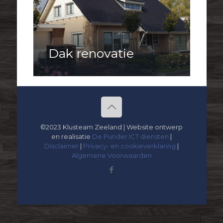
Dak renovatie
©2023 Klusteam Zeeland | Website ontwerp
en realisatie
De Punder ICT diensten
|
Disclaimer
|
Privacy- en cookieverklaring
|
Algemene Voorwaarden