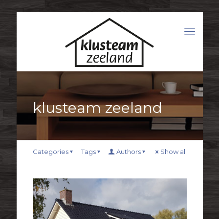
klusteam zeeland
Categories
Tags
Authors
Show all