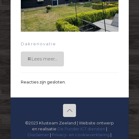
Dakrenovatie
Lees meer...
Reacties zijn gesloten.
©2023 Klusteam Zeeland | Website ontwerp
en realisatie
De Punder ICT diensten
|
Disclaimer
|
Privacy- en cookieverklaring
|