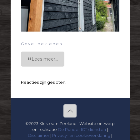
Gevel bekleden
Lees meer...
Reacties zijn gesloten.
©2023 Klusteam Zeeland | Website ontwerp
en realisatie
De Punder ICT diensten
|
Disclaimer
|
Privacy- en cookieverklaring
|