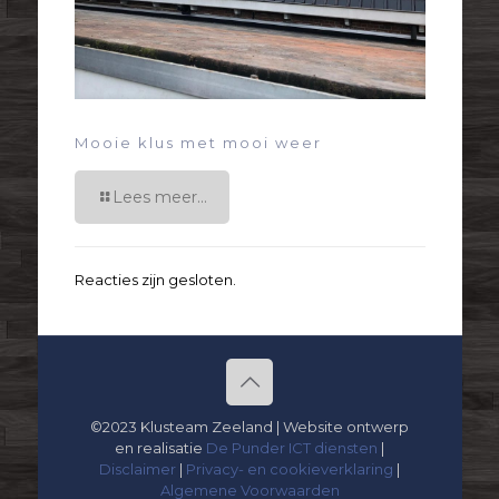
Mooie klus met mooi weer
Lees meer...
Reacties zijn gesloten.
©2023 Klusteam Zeeland | Website ontwerp
en realisatie
De Punder ICT diensten
|
Disclaimer
|
Privacy- en cookieverklaring
|
Algemene Voorwaarden