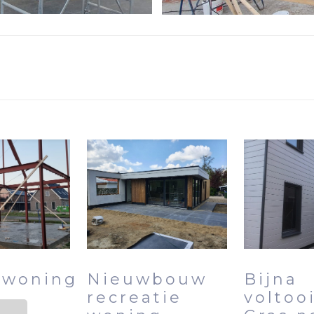
rwoning
Nieuwbouw
Bijna
recreatie
voltoo