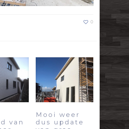
0
Mooi weer
id van
dus update