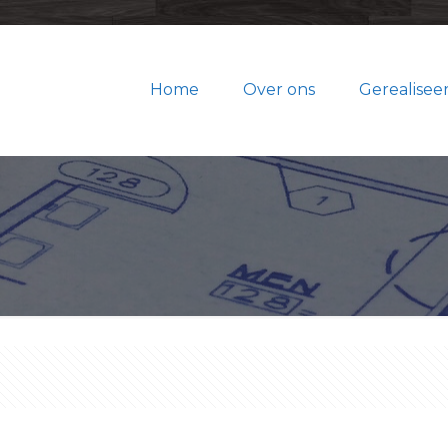
Home
Over ons
Gerealisee